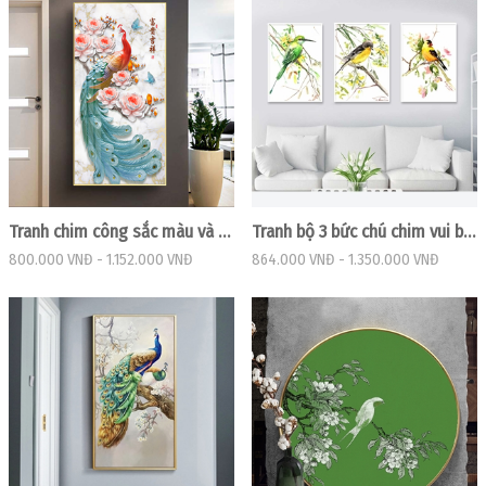
Tranh chim công sắc màu và hoa nở đẹp
Tranh bộ 3 bức chú chim vui bên cành hoa nở
800.000 VNĐ
-
1.152.000 VNĐ
864.000 VNĐ
-
1.350.000 VNĐ