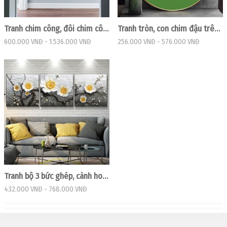
Tranh chim công, đôi chim công hạnh phúc
Tranh tròn, con chim đậu trên cành hoa trắng
600.000 VNĐ
-
1.536.000 VNĐ
256.000 VNĐ
-
576.000 VNĐ
Tranh bộ 3 bức ghép, cành hoa đang nở
432.000 VNĐ
-
768.000 VNĐ