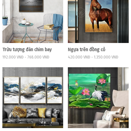
Trừu tượng đàn chim bay
Ngựa trên đồng cỏ
192.000 VNĐ
-
768.000 VNĐ
420.000 VNĐ
-
1.350.000 VNĐ