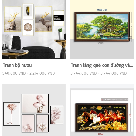
Tranh bộ hươu
Tranh làng quê con đường vào làng ven sông
540.000 VNĐ
-
2.214.000 VNĐ
3.744.000 VNĐ
-
3.744.000 VNĐ