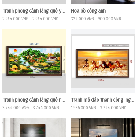
Tranh phong cảnh làng quê yên bình
Hoa bồ công anh
2.964.000 VNĐ
-
2.964.000 VNĐ
324.000 VNĐ
-
900.000 VNĐ
Tranh phong cảnh làng quê ngôi nhà và gốc đa
Tranh mã đáo thành công, ngựa phi trên bãi biển
3.744.000 VNĐ
-
3.744.000 VNĐ
1.536.000 VNĐ
-
3.744.000 VNĐ