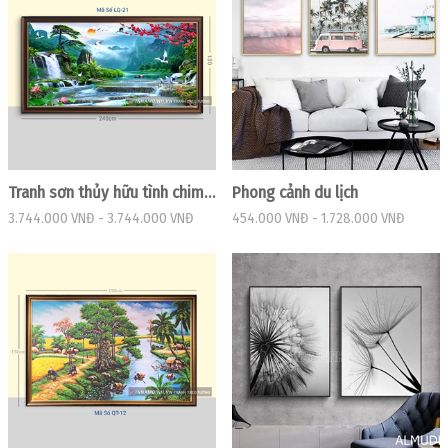
Tranh sơn thủy hữu tình chim hạc và thác nước
Phong cảnh du lịch
3.744.000 VNĐ
-
3.744.000 VNĐ
454.000 VNĐ
-
1.728.000 VNĐ