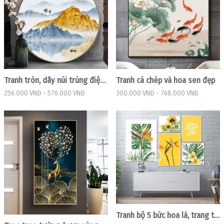
Tranh tròn, dãy núi trùng điệp trừu tượng
Tranh cá chép và hoa sen đẹp
256.000 VNĐ
-
576.000 VNĐ
300.000 VNĐ
-
768.000 VNĐ
Tranh bộ 5 bức hoa lá, trang trí tường