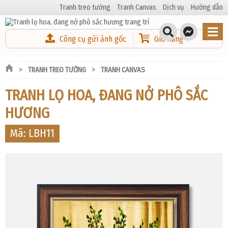
Tranh treo tường
Tranh Canvas
Dịch vụ
Hướng dẫn
Công cụ gửi ảnh gốc
Giỏ Hàng
TRANH TREO TƯỜNG
TRANH CANVAS
TRANH LỌ HOA, ĐANG NỞ PHÔ SẮC
HƯƠNG
Mã: LBH11