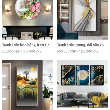
Tranh tròn hoa hồng treo tường chuẩn đẹp
Tranh trừu tượng, dải vân xoắn vàng đen
256.000 VNĐ
-
576.000 VNĐ
800.000 VNĐ
-
1.152.000 VNĐ