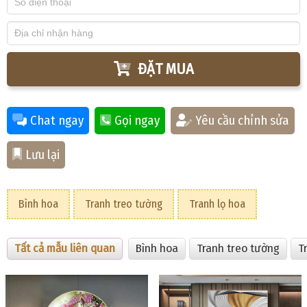
ĐẶT MUA
Chat ngay
Gọi ngay
Yêu cầu chỉnh sửa
Lưu lại
Bình hoa
Tranh treo tường
Tranh lọ hoa
Tất cả mẫu liên quan
Bình hoa
Tranh treo tường
T