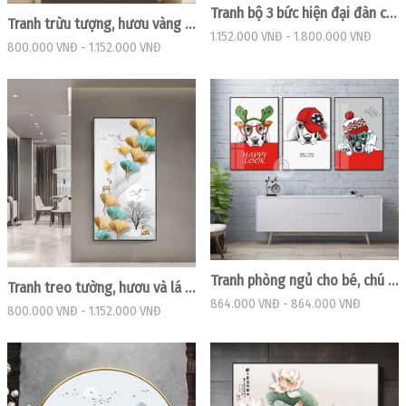
Tranh bộ 3 bức hiện đại đàn chim vàng
Tranh trừu tượng, hươu vàng đứng trên dải vân
1.152.000 VNĐ
-
1.800.000 VNĐ
800.000 VNĐ
-
1.152.000 VNĐ
Tranh phòng ngủ cho bé, chú chó đáng yêu
Tranh treo tường, hươu và lá nghệ thuật
864.000 VNĐ
-
864.000 VNĐ
800.000 VNĐ
-
1.152.000 VNĐ