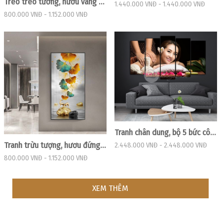
Treo treo tường, hươu vàng sừng hoa trừu tượng
1.440.000 VNĐ
-
1.440.000 VNĐ
800.000 VNĐ
-
1.152.000 VNĐ
Tranh chân dung, bộ 5 bức cô gái đang thư giãn
Tranh trừu tượng, hươu đứng trên đá và lá sắc màu
2.448.000 VNĐ
-
2.448.000 VNĐ
800.000 VNĐ
-
1.152.000 VNĐ
XEM THÊM