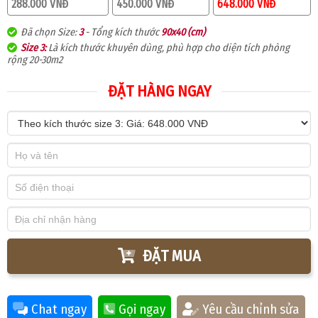
288.000 VNĐ
450.000 VNĐ
648.000 VNĐ
Đã chọn Size:
3
- Tổng kích thước
90x40 (cm)
Size 3:
Là kích thước khuyên dùng, phù hợp cho diện tích phòng
rộng 20-30m2
ĐẶT HÀNG NGAY
ĐẶT MUA
Chat ngay
Gọi ngay
Yêu cầu chỉnh sửa