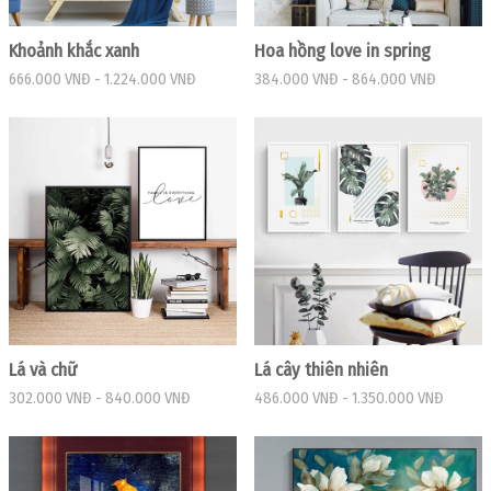
Khoảnh khắc xanh
Hoa hồng love in spring
666.000 VNĐ
-
1.224.000 VNĐ
384.000 VNĐ
-
864.000 VNĐ
Lá và chữ
Lá cây thiên nhiên
302.000 VNĐ
-
840.000 VNĐ
486.000 VNĐ
-
1.350.000 VNĐ