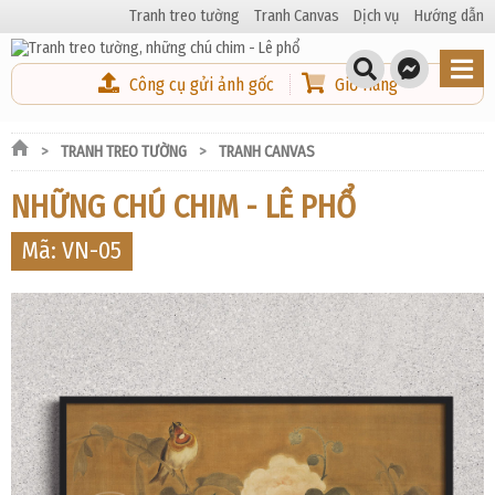
Tranh treo tường
Tranh Canvas
Dịch vụ
Hướng dẫn
Công cụ gửi ảnh gốc
Giỏ Hàng
TRANH TREO TƯỜNG
TRANH CANVAS
NHỮNG CHÚ CHIM - LÊ PHỔ
Mã: VN-05