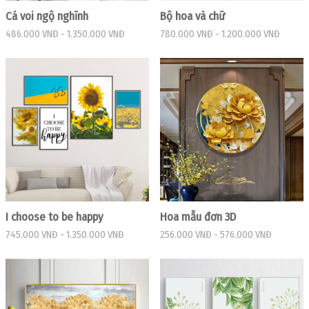
Cá voi ngộ nghĩnh
Bộ hoa và chữ
486.000 VNĐ
-
1.350.000 VNĐ
780.000 VNĐ
-
1.200.000 VNĐ
I choose to be happy
Hoa mẫu đơn 3D
745.000 VNĐ
-
1.350.000 VNĐ
256.000 VNĐ
-
576.000 VNĐ